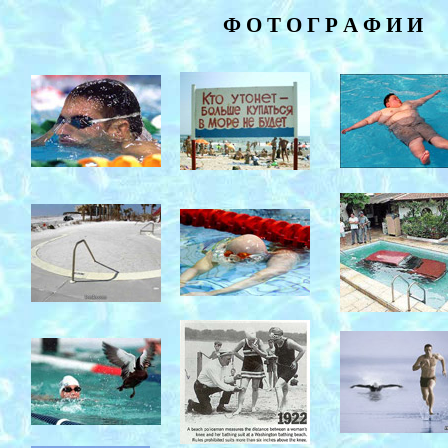
Ф О Т О Г Р А Ф И И